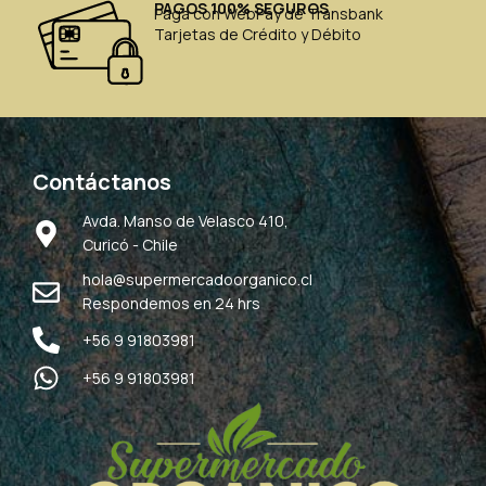
PAGOS 100% SEGUROS
Paga con WebPay de Transbank
Tarjetas de Crédito y Débito
Contáctanos
Avda. Manso de Velasco 410,
Curicó - Chile
hola@supermercadoorganico.cl
Respondemos en 24 hrs
+56 9 91803981
+56 9 91803981