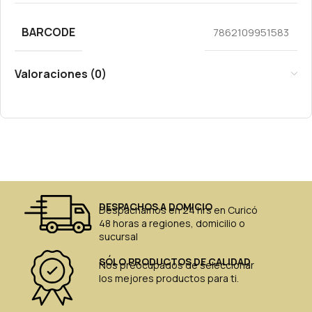
BARCODE
7862109951583
Valoraciones (0)
DESPACHOS A DOMICIO
Despachamos en 24 hrs en Curicó
48 horas a regiones, domicilio o
sucursal
SÓLO PRODUCTOS DE CALIDAD
Nos preocupados de seleccionar
los mejores productos para ti.