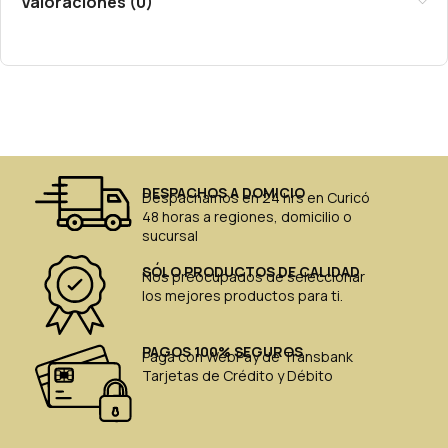
Valoraciones (0)
DESPACHOS A DOMICIO
Despachamos en 24 hrs en Curicó
48 horas a regiones, domicilio o
sucursal
SÓLO PRODUCTOS DE CALIDAD
Nos preocupados de seleccionar
los mejores productos para ti.
PAGOS 100% SEGUROS
Paga con WebPay de Transbank
Tarjetas de Crédito y Débito