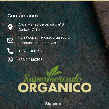
Contáctanos
Avda. Manso de Velasco 410,
Curicó - Chile
hola@supermercadoorganico.cl
Respondemos en 24 hrs
+56 9 91803981
+56 9 91803981
Síguenos