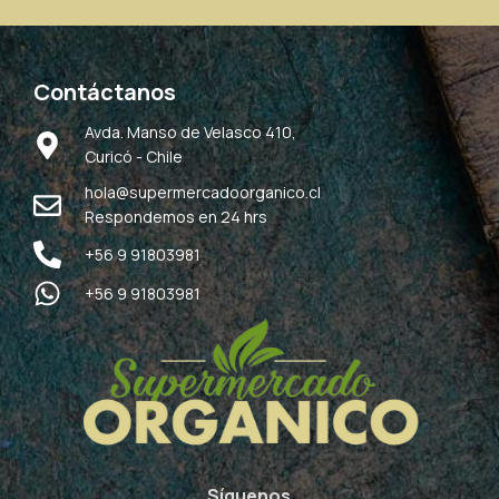
Contáctanos
Avda. Manso de Velasco 410,
Curicó - Chile
hola@supermercadoorganico.cl
Respondemos en 24 hrs
+56 9 91803981
+56 9 91803981
Síguenos