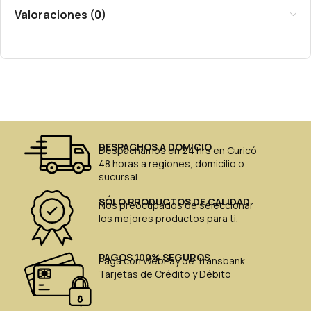
Valoraciones (0)
DESPACHOS A DOMICIO
Despachamos en 24 hrs en Curicó
48 horas a regiones, domicilio o
sucursal
SÓLO PRODUCTOS DE CALIDAD
Nos preocupados de seleccionar
los mejores productos para ti.
PAGOS 100% SEGUROS
Paga con WebPay de Transbank
Tarjetas de Crédito y Débito