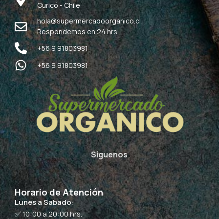
Curicó - Chile
hola@supermercadoorganico.cl
Respondemos en 24 hrs
+56 9 91803981
+56 9 91803981
Síguenos
Horario de Atención
Lunes a Sabado:
✅ 10:00 a 20:00 hrs.