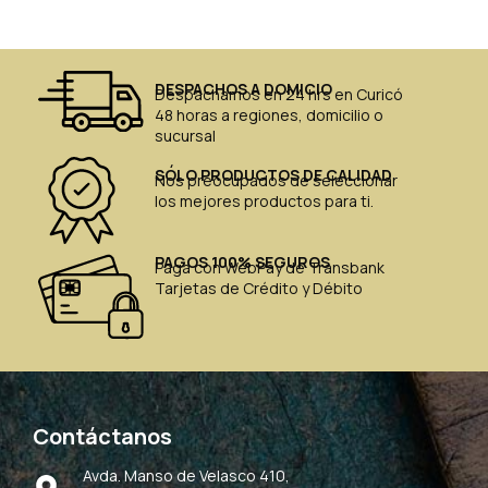
DESPACHOS A DOMICIO
Despachamos en 24 hrs en Curicó
48 horas a regiones, domicilio o
sucursal
SÓLO PRODUCTOS DE CALIDAD
Nos preocupados de seleccionar
los mejores productos para ti.
PAGOS 100% SEGUROS
Paga con WebPay de Transbank
Tarjetas de Crédito y Débito
Contáctanos
Avda. Manso de Velasco 410,