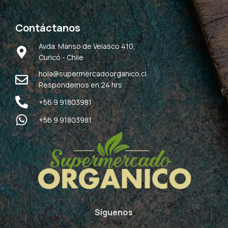
Contáctanos
Avda. Manso de Velasco 410,
Curicó - Chile
hola@supermercadoorganico.cl
Respondemos en 24 hrs
+56 9 91803981
+56 9 91803981
Síguenos