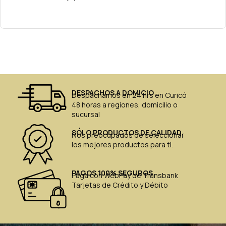
DESPACHOS A DOMICIO
Despachamos en 24 hrs en Curicó
48 horas a regiones, domicilio o
sucursal
SÓLO PRODUCTOS DE CALIDAD
Nos preocupados de seleccionar
los mejores productos para ti.
PAGOS 100% SEGUROS
Paga con WebPay de Transbank
Tarjetas de Crédito y Débito