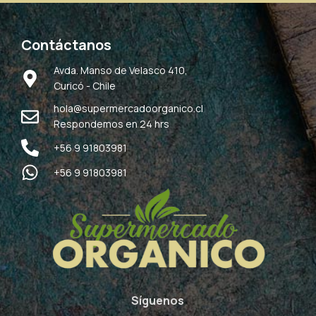
Contáctanos
Avda. Manso de Velasco 410,
Curicó - Chile
hola@supermercadoorganico.cl
Respondemos en 24 hrs
+56 9 91803981
+56 9 91803981
Síguenos