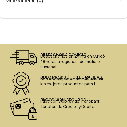
Valoraciones (0)
DESPACHOS A DOMICIO
Despachamos en 24 hrs en Curicó
48 horas a regiones, domicilio o
sucursal
SÓLO PRODUCTOS DE CALIDAD
Nos preocupados de seleccionar
los mejores productos para ti.
PAGOS 100% SEGUROS
Paga con WebPay de Transbank
Tarjetas de Crédito y Débito