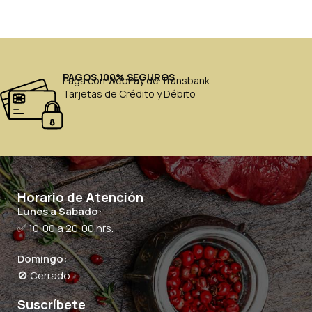
PAGOS 100% SEGUROS
Paga con WebPay de Transbank
Tarjetas de Crédito y Débito
Horario de Atención
Lunes a Sabado:
✅ 10:00 a 20:00 hrs.
Domingo:
🚫 Cerrado
Suscríbete