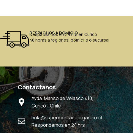
DESPACHOS A DOMICIO
Despachamos en 24 hrs en Curicó
48 horas a regiones, domicilio o sucursal
Contáctanos
Avda. Manso de Velasco 410,
Curicó - Chile
hola@supermercadoorganico.cl
Respondemos en 24 hrs