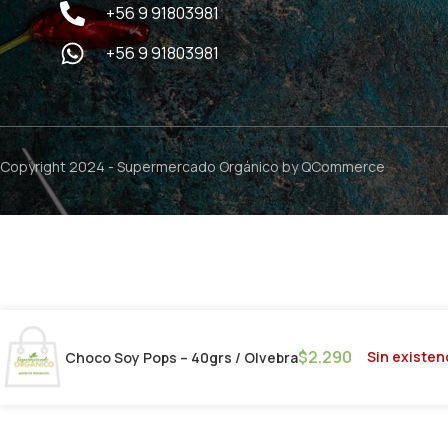
+56 9 91803981
+56 9 91803981
Copyright 2024 -
Supermercado Orgánico
by QCommerce
$
2.290
Sin existen
Choco Soy Pops – 40grs / Olvebra