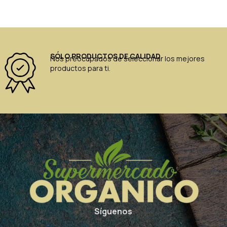
SÓLO PRODUCTOS DE CALIDAD
Nos preocupados de seleccionar los mejores
productos para ti.
Síguenos