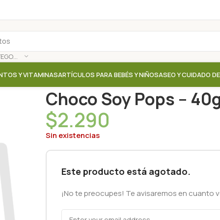
SELECCIONAR CATEGORÍA
NTOS Y VITAMINAS
ARTÍCULOS PARA BEBÉS Y NIÑOS
ASEO Y CUIDADO D
Inicio
/
Tienda
/
Barras / Snack
/
Choco Soy Pops – 40
Choco Soy Pops – 40g
$
2.290
Sin existencias
Este producto está agotado.
¡No te preocupes! Te avisaremos en cuanto vu