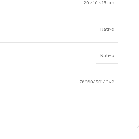
20 × 10 × 15 cm
Native
Native
7896043014042