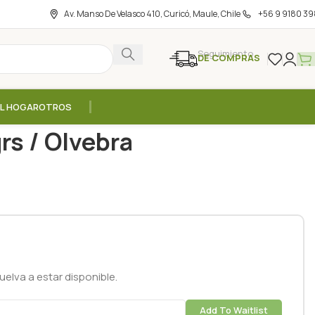
Av. Manso De Velasco 410, Curicó, Maule, Chile
+56 9 9180 39
Seguimiento
DE COMPRAS
EL HOGAR
OTROS
grs / Olvebra
rs / Olvebra
elva a estar disponible.
Add To Waitlist