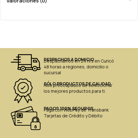
Valoraciones (0)
DESPACHOS A DOMICIO
Despachamos en 24 hrs en Curicó
48 horas a regiones, domicilio o
sucursal
SÓLO PRODUCTOS DE CALIDAD
Nos preocupados de seleccionar
los mejores productos para ti.
PAGOS 100% SEGUROS
Paga con WebPay de Transbank
Tarjetas de Crédito y Débito