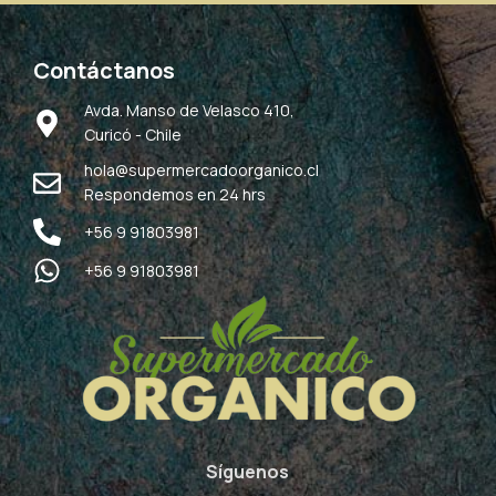
Contáctanos
Avda. Manso de Velasco 410,
Curicó - Chile
hola@supermercadoorganico.cl
Respondemos en 24 hrs
+56 9 91803981
+56 9 91803981
Síguenos