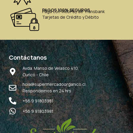
PAGOS 100% SEGUROS
Paga con WebPay de Transbank
Tarjetas de Crédito y Débito
Contáctanos
Avda. Manso de Velasco 410,
Curicó - Chile
hola@supermercadoorganico.cl
Respondemos en 24 hrs
+56 9 91803981
+56 9 91803981