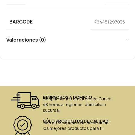
BARCODE
764451297036
Valoraciones (0)
DESPACHOS A DOMICIO
Despachamos en 24 hrs en Curicó
48 horas a regiones, domicilio o
sucursal
SÓLO PRODUCTOS DE CALIDAD
Nos preocupados de seleccionar
los mejores productos para ti.