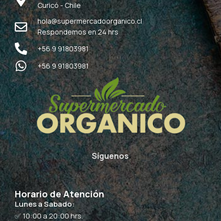
Curicó - Chile
hola@supermercadoorganico.cl
Respondemos en 24 hrs
+56 9 91803981
+56 9 91803981
Síguenos
Horario de Atención
Lunes a Sabado:
✅ 10:00 a 20:00 hrs.