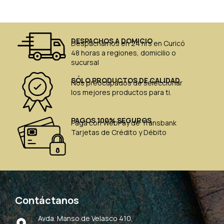
DESPACHOS A DOMICIO
Despachamos en 24 hrs en Curicó
48 horas a regiones, domicilio o
sucursal
SÓLO PRODUCTOS DE CALIDAD
Nos preocupados de seleccionar
los mejores productos para ti.
PAGOS 100% SEGUROS
Paga con WebPay de Transbank
Tarjetas de Crédito y Débito
Contáctanos
Avda. Manso de Velasco 410,