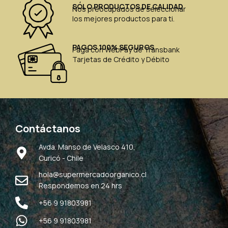
SÓLO PRODUCTOS DE CALIDAD
Nos preocupados de seleccionar
los mejores productos para ti.
PAGOS 100% SEGUROS
Paga con WebPay de Transbank
Tarjetas de Crédito y Débito
Contáctanos
Avda. Manso de Velasco 410,
Curicó - Chile
hola@supermercadoorganico.cl
Respondemos en 24 hrs
+56 9 91803981
+56 9 91803981