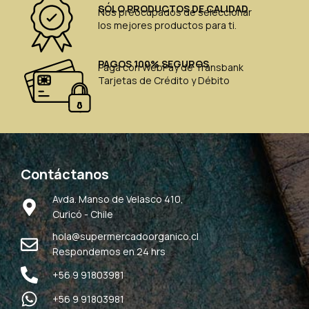
SÓLO PRODUCTOS DE CALIDAD
Nos preocupados de seleccionar
los mejores productos para ti.
PAGOS 100% SEGUROS
Paga con WebPay de Transbank
Tarjetas de Crédito y Débito
Contáctanos
Avda. Manso de Velasco 410,
Curicó - Chile
hola@supermercadoorganico.cl
Respondemos en 24 hrs
+56 9 91803981
+56 9 91803981