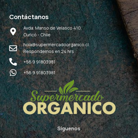
Contáctanos
Avda. Manso de Velasco 410,
Curicó - Chile
hola@supermercadoorganico.cl
Respondemos en 24 hrs
+56 9 91803981
+56 9 91803981
Síguenos