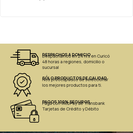
DESPACHOS A DOMICIO
Despachamos en 24 hrs en Curicó
48 horas a regiones, domicilio o
sucursal
SÓLO PRODUCTOS DE CALIDAD
Nos preocupados de seleccionar
los mejores productos para ti.
PAGOS 100% SEGUROS
Paga con WebPay de Transbank
Tarjetas de Crédito y Débito