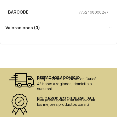
BARCODE
7752468000247
Valoraciones (0)
DESPACHOS A DOMICIO
Despachamos en 24 hrs en Curicó
48 horas a regiones, domicilio o
sucursal
SÓLO PRODUCTOS DE CALIDAD
Nos preocupados de seleccionar
los mejores productos para ti.