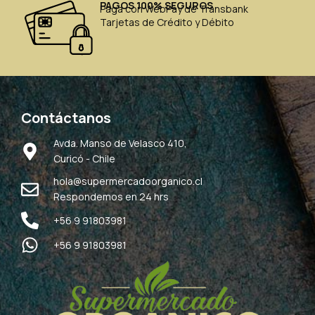
PAGOS 100% SEGUROS
Paga con WebPay de Transbank
Tarjetas de Crédito y Débito
Contáctanos
Avda. Manso de Velasco 410,
Curicó - Chile
hola@supermercadoorganico.cl
Respondemos en 24 hrs
+56 9 91803981
+56 9 91803981