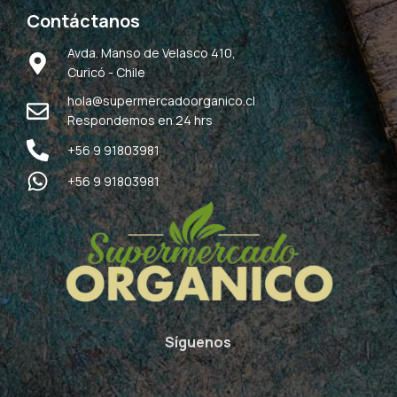
Contáctanos
Avda. Manso de Velasco 410,
Curicó - Chile
hola@supermercadoorganico.cl
Respondemos en 24 hrs
+56 9 91803981
+56 9 91803981
Síguenos