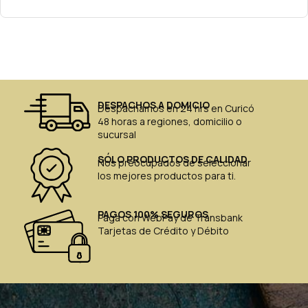
DESPACHOS A DOMICIO
Despachamos en 24 hrs en Curicó
48 horas a regiones, domicilio o
sucursal
SÓLO PRODUCTOS DE CALIDAD
Nos preocupados de seleccionar
los mejores productos para ti.
PAGOS 100% SEGUROS
Paga con WebPay de Transbank
Tarjetas de Crédito y Débito