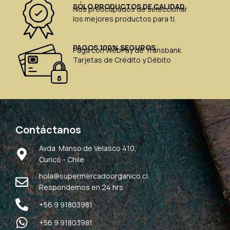
SÓLO PRODUCTOS DE CALIDAD
Nos preocupados de seleccionar
los mejores productos para ti.
PAGOS 100% SEGUROS
Paga con WebPay de Transbank
Tarjetas de Crédito y Débito
Contáctanos
Avda. Manso de Velasco 410,
Curicó - Chile
hola@supermercadoorganico.cl
Respondemos en 24 hrs
+56 9 91803981
+56 9 91803981