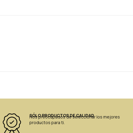
SÓLO PRODUCTOS DE CALIDAD
Nos preocupados de seleccionar los mejores
productos para ti.