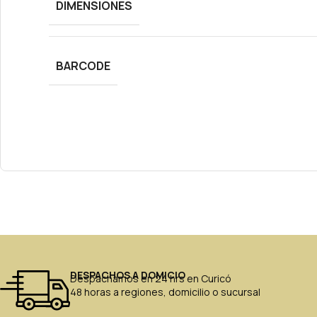
DIMENSIONES
BARCODE
DESPACHOS A DOMICIO
Despachamos en 24 hrs en Curicó
48 horas a regiones, domicilio o sucursal