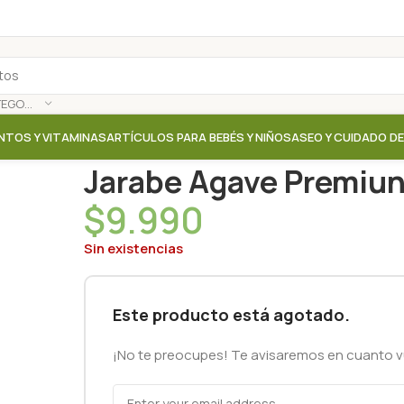
SELECCIONAR CATEGORÍA
NTOS Y VITAMINAS
ARTÍCULOS PARA BEBÉS Y NIÑOS
ASEO Y CUIDADO D
Inicio
/
Tienda
/
Azucar / Jarabes / Endulzantes
/
Jar
Jarabe Agave Premiu
$
9.990
Sin existencias
Este producto está agotado.
¡No te preocupes! Te avisaremos en cuanto vu