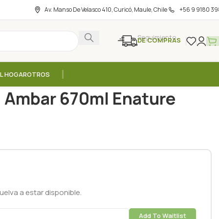
Av. Manso De Velasco 410, Curicó, Maule, Chile
+56 9 9180 39
Seguimiento
DE COMPRAS
EL HOGAR
OTROS
abe Agave Premiun Ambar 670ml Enature
n Ambar 670ml Enature
elva a estar disponible.
Add To Waitlist