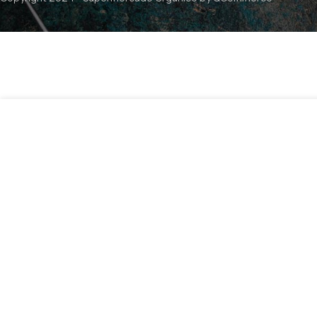
$
9.990
S
Jarabe Agave Premiun Ambar 670ml Enature