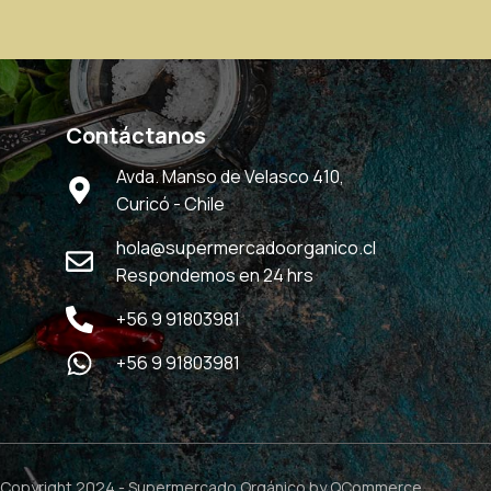
Contáctanos
Avda. Manso de Velasco 410,
Curicó - Chile
hola@supermercadoorganico.cl
Respondemos en 24 hrs
+56 9 91803981
+56 9 91803981
Copyright 2024 -
Supermercado Orgánico
by QCommerce