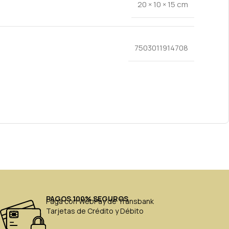
20 × 10 × 15 cm
7503011914708
PAGOS 100% SEGUROS
Paga con WebPay de Transbank
Tarjetas de Crédito y Débito