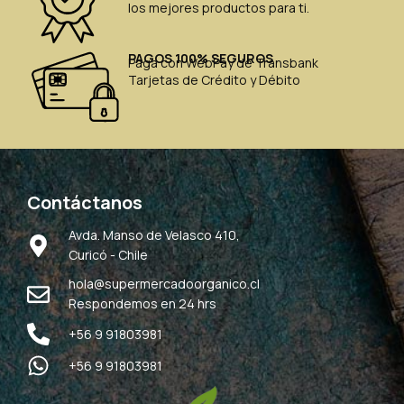
los mejores productos para ti.
PAGOS 100% SEGUROS
Paga con WebPay de Transbank
Tarjetas de Crédito y Débito
Contáctanos
Avda. Manso de Velasco 410,
Curicó - Chile
hola@supermercadoorganico.cl
Respondemos en 24 hrs
+56 9 91803981
+56 9 91803981