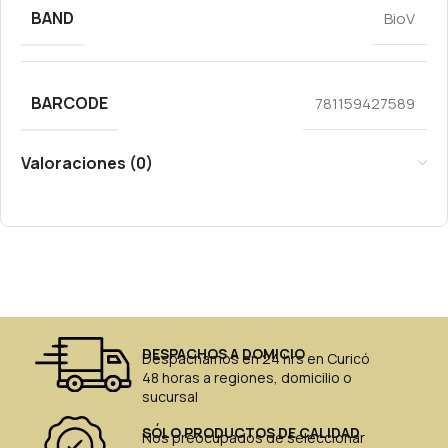
BAND
BioV
BARCODE
781159427589
Valoraciones (0)
DESPACHOS A DOMICIO
Despachamos en 24 hrs en Curicó
48 horas a regiones, domicilio o
sucursal
SÓLO PRODUCTOS DE CALIDAD
Nos preocupados de seleccionar