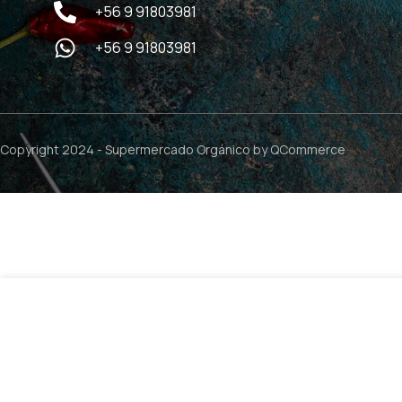
+56 9 91803981
+56 9 91803981
Copyright 2024 -
Supermercado Orgánico
by QCommerce
$
2.990
Lavalozas Mandarina – 500ml / Freemet
5 d