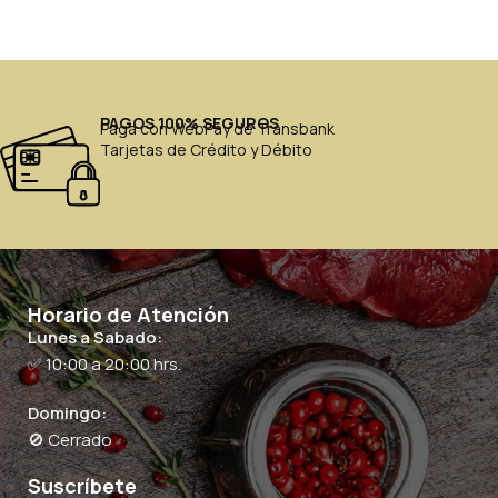
PAGOS 100% SEGUROS
Paga con WebPay de Transbank
Tarjetas de Crédito y Débito
Horario de Atención
Lunes a Sabado:
✅ 10:00 a 20:00 hrs.
Domingo:
🚫 Cerrado
Suscríbete