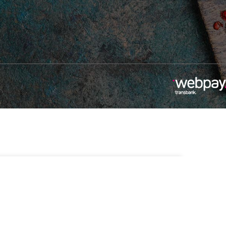
-
+
isponibles
Añadir Al Carrito