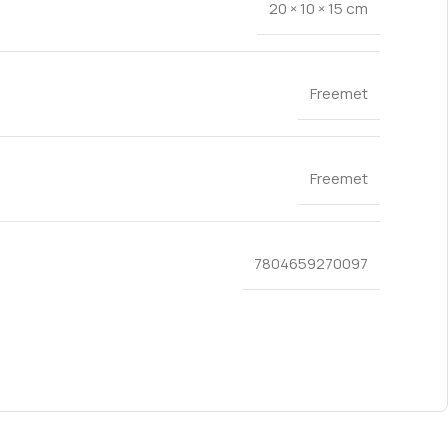
20 × 10 × 15 cm
Freemet
Freemet
7804659270097