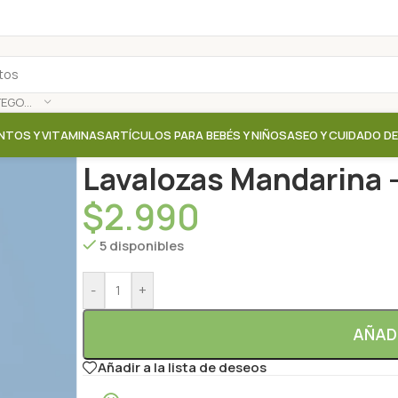
SELECCIONAR CATEGORÍA
NTOS Y VITAMINAS
ARTÍCULOS PARA BEBÉS Y NIÑOS
ASEO Y CUIDADO D
Inicio
/
Tienda
/
Aseo hogar
/
Lavalozas Mandarina –
Lavalozas Mandarina 
$
2.990
5 disponibles
-
+
AÑAD
Añadir a la lista de deseos