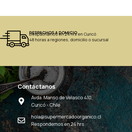
DESPACHOS A DOMICIO
Despachamos en 24 hrs en Curicó
48 horas a regiones, domicilio o sucursal
Contáctanos
Avda. Manso de Velasco 410,
Curicó - Chile
hola@supermercadoorganico.cl
Respondemos en 24 hrs