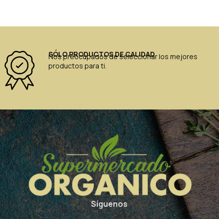
SÓLO PRODUCTOS DE CALIDAD
Nos preocupados de seleccionar los mejores
productos para ti.
Síguenos