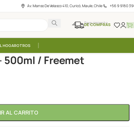
Av. Manso De Velasco 410, Curicó, Maule, Chile
+56 9 9180 39
Seguimiento
DE COMPRAS
EL HOGAR
OTROS
 500ml / Freemet
– 500ml / Freemet
IR AL CARRITO