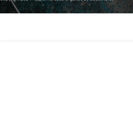
Detergente Concentrado Aroma Manzana – 1L / Freeme