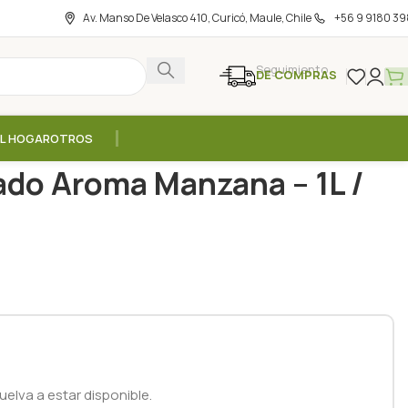
Av. Manso De Velasco 410, Curicó, Maule, Chile
+56 9 9180 39
Seguimiento
DE COMPRAS
EL HOGAR
OTROS
do Aroma Manzana – 1L / Freemet
do Aroma Manzana – 1L /
elva a estar disponible.