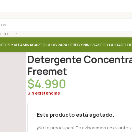
SELECCIONAR CATEGORÍA
NTOS Y VITAMINAS
ARTÍCULOS PARA BEBÉS Y NIÑOS
ASEO Y CUIDADO D
Inicio
/
Tienda
/
Aseo hogar
/
Detergente Concentra
Detergente Concentra
Freemet
$
4.990
Sin existencias
Este producto está agotado.
¡No te preocupes! Te avisaremos en cuanto vu