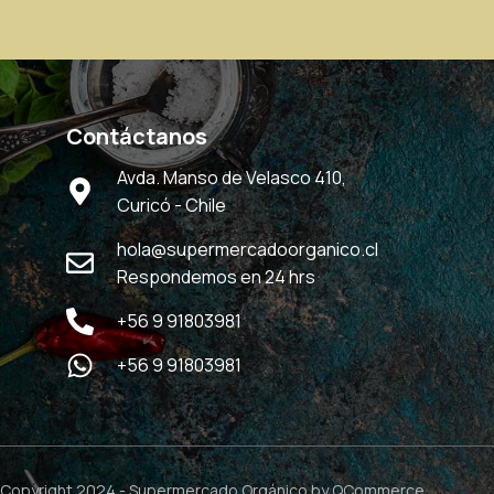
Contáctanos
Avda. Manso de Velasco 410,
Curicó - Chile
hola@supermercadoorganico.cl
Respondemos en 24 hrs
+56 9 91803981
+56 9 91803981
Copyright 2024 -
Supermercado Orgánico
by QCommerce