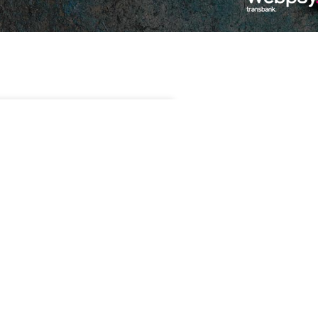
$
4.990
Sin existencias
t