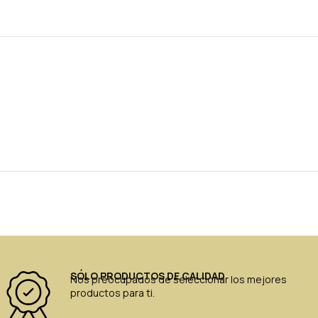
SÓLO PRODUCTOS DE CALIDAD
Nos preocupados de seleccionar los mejores
productos para ti.