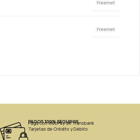
Freemet
Freemet
PAGOS 100% SEGUROS
Paga con WebPay de Transbank
Tarjetas de Crédito y Débito