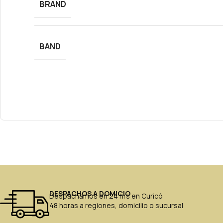
BRAND
BAND
DESPACHOS A DOMICIO
Despachamos en 24 hrs en Curicó
48 horas a regiones, domicilio o sucursal