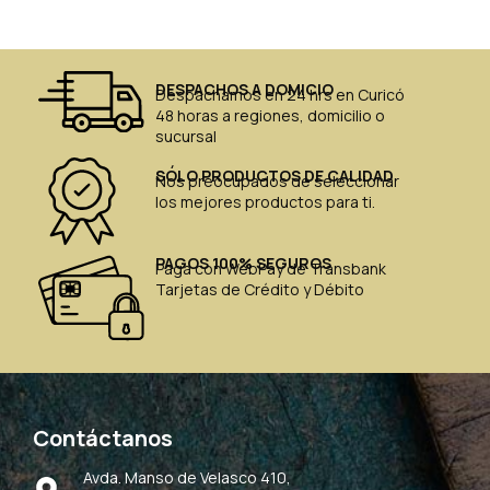
DESPACHOS A DOMICIO
Despachamos en 24 hrs en Curicó
48 horas a regiones, domicilio o
sucursal
SÓLO PRODUCTOS DE CALIDAD
Nos preocupados de seleccionar
los mejores productos para ti.
PAGOS 100% SEGUROS
Paga con WebPay de Transbank
Tarjetas de Crédito y Débito
Contáctanos
Avda. Manso de Velasco 410,