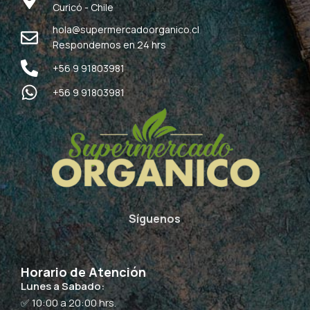
Curicó - Chile
hola@supermercadoorganico.cl
Respondemos en 24 hrs
+56 9 91803981
+56 9 91803981
Síguenos
Horario de Atención
Lunes a Sabado:
✅ 10:00 a 20:00 hrs.