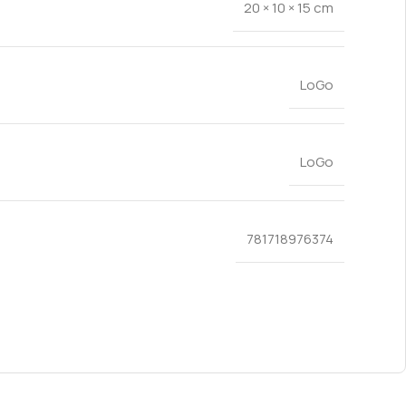
20 × 10 × 15 cm
LoGo
LoGo
781718976374