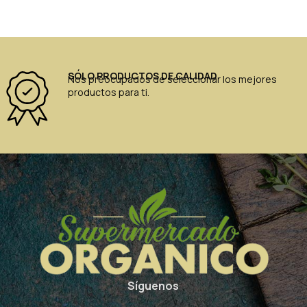
SÓLO PRODUCTOS DE CALIDAD
Nos preocupados de seleccionar los mejores
productos para ti.
Síguenos