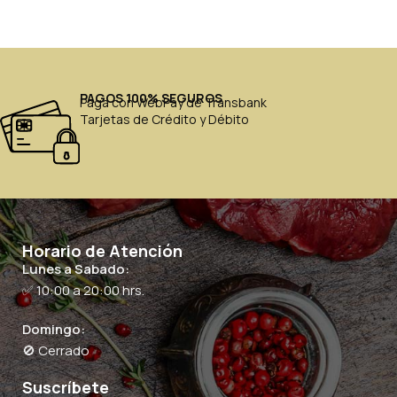
PAGOS 100% SEGUROS
Paga con WebPay de Transbank
Tarjetas de Crédito y Débito
Horario de Atención
Lunes a Sabado:
✅ 10:00 a 20:00 hrs.
Domingo:
🚫 Cerrado
Suscríbete