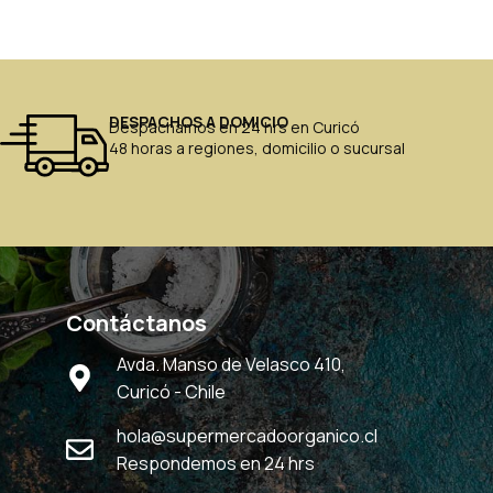
DESPACHOS A DOMICIO
Despachamos en 24 hrs en Curicó
48 horas a regiones, domicilio o sucursal
Contáctanos
Avda. Manso de Velasco 410,
Curicó - Chile
hola@supermercadoorganico.cl
Respondemos en 24 hrs