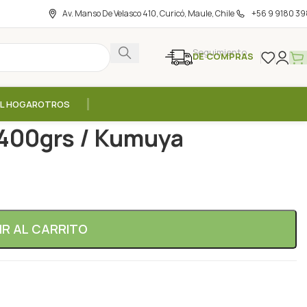
Av. Manso De Velasco 410, Curicó, Maule, Chile
+56 9 9180 39
Seguimiento
DE COMPRAS
EL HOGAR
OTROS
– 400grs / Kumuya
 400grs / Kumuya
IR AL CARRITO