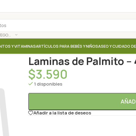
SELECCIONAR CATEGORÍA
NTOS Y VITAMINAS
ARTÍCULOS PARA BEBÉS Y NIÑOS
ASEO Y CUIDADO D
Inicio
/
Tienda
/
Arroz / Quinoa
/
Laminas de Palmito 
Laminas de Palmito –
$
3.590
1 disponibles
AÑAD
Añadir a la lista de deseos