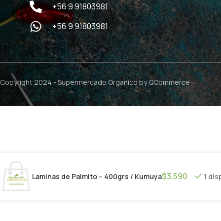
+56 9 91803981
+56 9 91803981
Copyright 2024 -
Supermercado Orgánico
by QCommerce
$
3.590
Laminas de Palmito – 400grs / Kumuya
1 dis