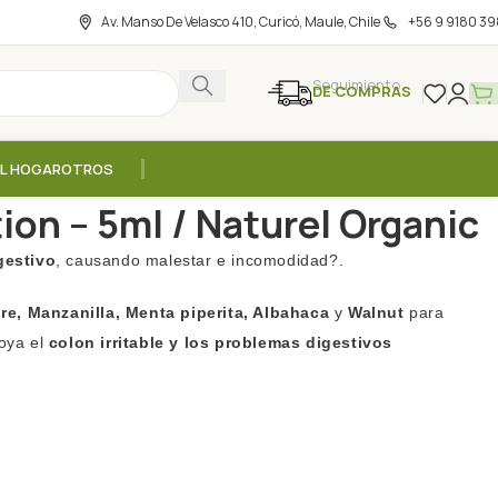
Av. Manso De Velasco 410, Curicó, Maule, Chile
+56 9 9180 39
Seguimiento
DE COMPRAS
EL HOGAR
OTROS
ao Indigestion – 5ml / Naturel Organic
ion – 5ml / Naturel Organic
gestivo
, causando malestar e incomodidad?.
re, Manzanilla, Menta piperita, Albahaca
y
Walnut
para
poya el
colon irritable y los problemas digestivos