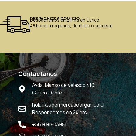
DESPACHOS A DOMICIO
Despachamos en 24 hrs en Curicó
48 horas a regiones, domicilio o sucursal
Contáctanos
Avda. Manso de Velasco 410,
Curicó - Chile
hola@supermercadoorganico.cl
Respondemos en 24 hrs
+56 9 91803981