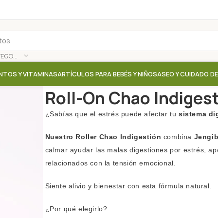
SELECCIONAR CATEGORÍA
NTOS Y VITAMINAS
ARTÍCULOS PARA BEBÉS Y NIÑOS
ASEO Y CUIDADO D
Inicio
/
Tienda
/
Aromaterapia / Esencias
/
Roll-On Ch
Roll-On Chao Indigest
¿Sabías que el estrés puede afectar tu
sistema di
Nuestro Roller Chao Indigestión
combina
Jengib
calmar ayudar las malas digestiones por estrés, a
relacionados con la tensión emocional.
Siente alivio y bienestar con esta fórmula natural.
¿Por qué elegirlo?