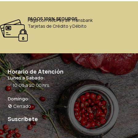
PAGOS 100% SEGUROS
Paga con WebPay de Transbank
Tarjetas de Crédito y Débito
Horario de Atención
Lunes a Sabado:
✅ 10:00 a 20:00 hrs.
Domingo:
🚫 Cerrado
Suscríbete