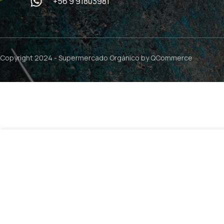
+56 9 91803981
Copyright 2024 -
Supermercado Orgánico
by QCommerce
$
16.9
Roll-On Chao Indigestion – 5ml / Naturel Organic