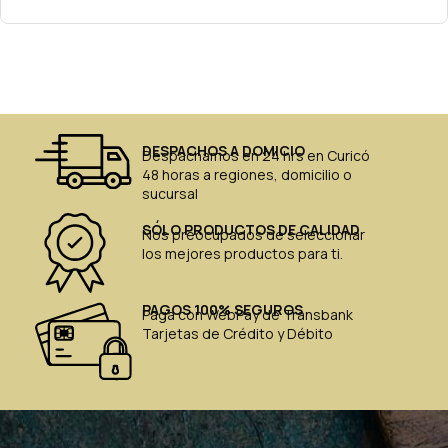
DESPACHOS A DOMICIO
Despachamos en 24 hrs en Curicó
48 horas a regiones, domicilio o
sucursal
SÓLO PRODUCTOS DE CALIDAD
Nos preocupados de seleccionar
los mejores productos para ti.
PAGOS 100% SEGUROS
Paga con WebPay de Transbank
Tarjetas de Crédito y Débito