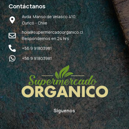
Contáctanos
Avda. Manso de Velasco 410,
Curicó - Chile
hola@supermercadoorganico.cl
Respondemos en 24 hrs
+56 9 91803981
+56 9 91803981
Síguenos