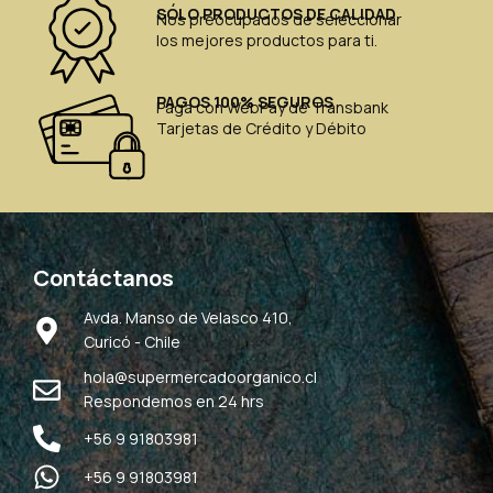
SÓLO PRODUCTOS DE CALIDAD
Nos preocupados de seleccionar
los mejores productos para ti.
PAGOS 100% SEGUROS
Paga con WebPay de Transbank
Tarjetas de Crédito y Débito
Contáctanos
Avda. Manso de Velasco 410,
Curicó - Chile
hola@supermercadoorganico.cl
Respondemos en 24 hrs
+56 9 91803981
+56 9 91803981