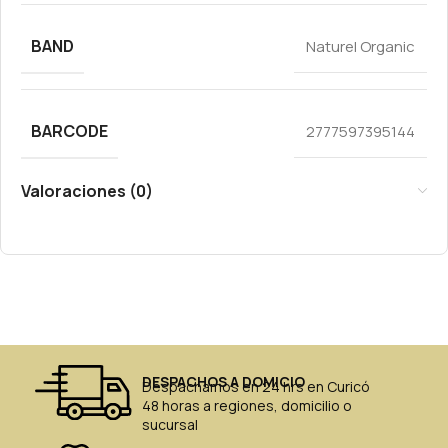
BAND
Naturel Organic
BARCODE
2777597395144
Valoraciones (0)
DESPACHOS A DOMICIO
Despachamos en 24 hrs en Curicó
48 horas a regiones, domicilio o
sucursal