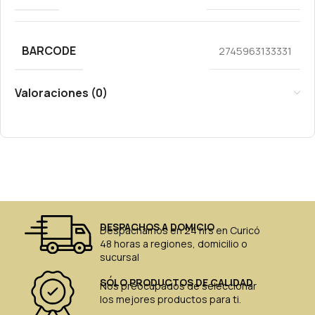
BARCODE
2745963133331
Valoraciones (0)
DESPACHOS A DOMICIO
Despachamos en 24 hrs en Curicó
48 horas a regiones, domicilio o
sucursal
SÓLO PRODUCTOS DE CALIDAD
Nos preocupados de seleccionar
los mejores productos para ti.