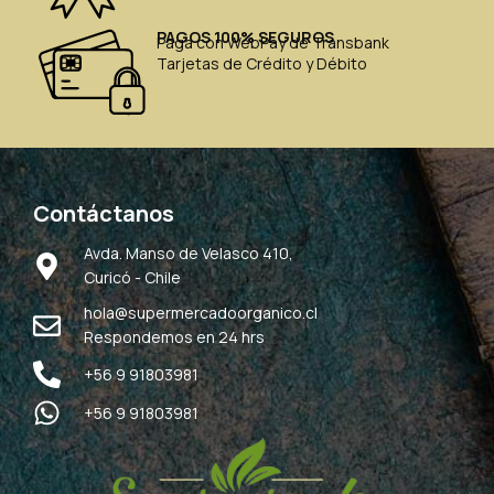
PAGOS 100% SEGUROS
Paga con WebPay de Transbank
Tarjetas de Crédito y Débito
Contáctanos
Avda. Manso de Velasco 410,
Curicó - Chile
hola@supermercadoorganico.cl
Respondemos en 24 hrs
+56 9 91803981
+56 9 91803981