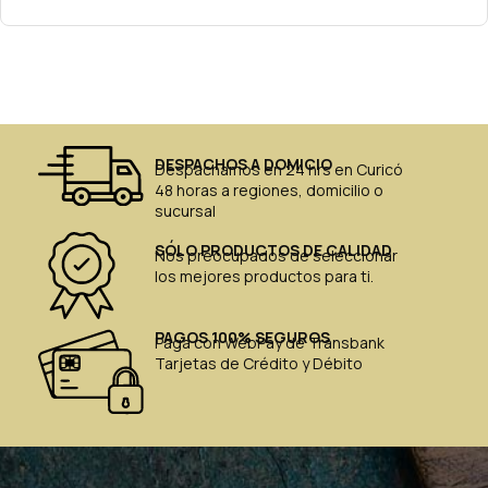
DESPACHOS A DOMICIO
Despachamos en 24 hrs en Curicó
48 horas a regiones, domicilio o
sucursal
SÓLO PRODUCTOS DE CALIDAD
Nos preocupados de seleccionar
los mejores productos para ti.
PAGOS 100% SEGUROS
Paga con WebPay de Transbank
Tarjetas de Crédito y Débito