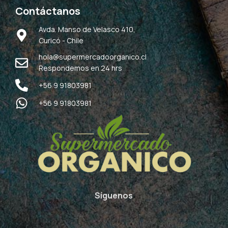
Contáctanos
Avda. Manso de Velasco 410,
Curicó - Chile
hola@supermercadoorganico.cl
Respondemos en 24 hrs
+56 9 91803981
+56 9 91803981
Síguenos