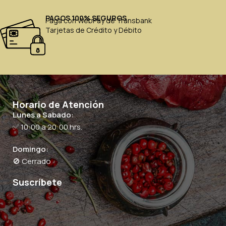
PAGOS 100% SEGUROS
Paga con WebPay de Transbank
Tarjetas de Crédito y Débito
Horario de Atención
Lunes a Sabado:
✅ 10:00 a 20:00 hrs.
Domingo:
🚫 Cerrado
Suscríbete