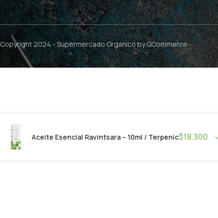
Copyright 2024 -
Supermercado Orgánico
by QCommerce
$
18.300
Aceite Esencial Ravintsara – 10ml / Terpenic