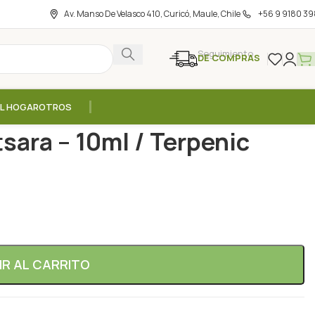
Av. Manso De Velasco 410, Curicó, Maule, Chile
+56 9 9180 39
Seguimiento
DE COMPRAS
EL HOGAR
OTROS
ncial Ravintsara – 10ml / Terpenic
sara – 10ml / Terpenic
IR AL CARRITO