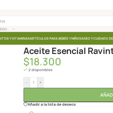
SELECCIONAR CATEGORÍA
NTOS Y VITAMINAS
ARTÍCULOS PARA BEBÉS Y NIÑOS
ASEO Y CUIDADO D
Inicio
/
Tienda
/
Aromaterapia / Esencias
/
Aceite Ese
Aceite Esencial Ravint
$
18.300
2 disponibles
-
+
AÑAD
Añadir a la lista de deseos