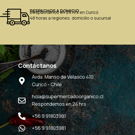
DESPACHOS A DOMICIO
Despachamos en 24 hrs en Curicó
48 horas a regiones, domicilio o sucursal
Contáctanos
Avda. Manso de Velasco 410,
Curicó - Chile
hola@supermercadoorganico.cl
Respondemos en 24 hrs
+56 9 91803981
+56 9 91803981