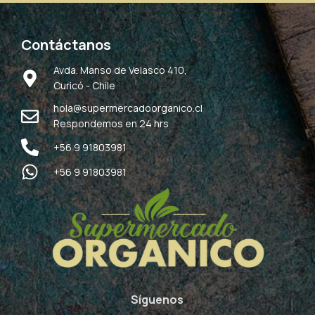
Contáctanos
Avda. Manso de Velasco 410,
Curicó - Chile
hola@supermercadoorganico.cl
Respondemos en 24 hrs
+56 9 91803981
+56 9 91803981
Síguenos