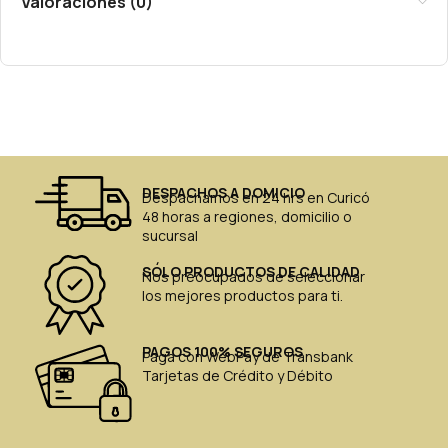
Valoraciones (0)
DESPACHOS A DOMICIO
Despachamos en 24 hrs en Curicó
48 horas a regiones, domicilio o
sucursal
SÓLO PRODUCTOS DE CALIDAD
Nos preocupados de seleccionar
los mejores productos para ti.
PAGOS 100% SEGUROS
Paga con WebPay de Transbank
Tarjetas de Crédito y Débito