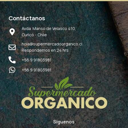
Contáctanos
Avda. Manso de Velasco 410,
Curicó - Chile
hola@supermercadoorganico.cl
Respondemos en 24 hrs
+56 9 91803981
+56 9 91803981
Síguenos