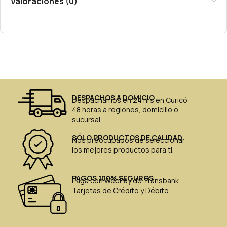
Valoraciones (0)
DESPACHOS A DOMICIO
Despachamos en 24 hrs en Curicó
48 horas a regiones, domicilio o
sucursal
SÓLO PRODUCTOS DE CALIDAD
Nos preocupados de seleccionar
los mejores productos para ti.
PAGOS 100% SEGUROS
Paga con WebPay de Transbank
Tarjetas de Crédito y Débito