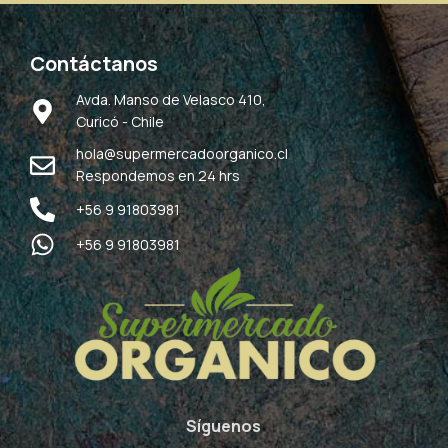
Contáctanos
Avda. Manso de Velasco 410,
Curicó - Chile
hola@supermercadoorganico.cl
Respondemos en 24 hrs
+56 9 91803981
+56 9 91803981
Síguenos