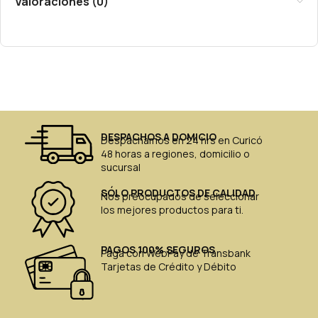
Valoraciones (0)
DESPACHOS A DOMICIO
Despachamos en 24 hrs en Curicó
48 horas a regiones, domicilio o
sucursal
SÓLO PRODUCTOS DE CALIDAD
Nos preocupados de seleccionar
los mejores productos para ti.
PAGOS 100% SEGUROS
Paga con WebPay de Transbank
Tarjetas de Crédito y Débito