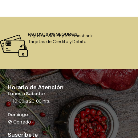
PAGOS 100% SEGUROS
Paga con WebPay de Transbank
Tarjetas de Crédito y Débito
Horario de Atención
Lunes a Sabado:
✅ 10:00 a 20:00 hrs.
Domingo:
🚫 Cerrado
Suscríbete