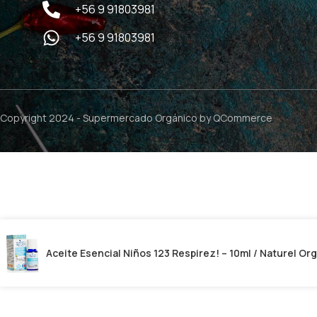
+56 9 91803981
+56 9 91803981
Copyright 2024 -
Supermercado Orgánico
by QCommerce
Aceite Esencial Niños 123 Respirez! – 10ml / Naturel Or