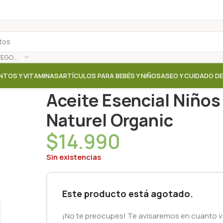
SELECCIONAR CATEGORÍA
NTOS Y VITAMINAS
ARTÍCULOS PARA BEBÉS Y NIÑOS
ASEO Y CUIDADO D
Inicio
/
Tienda
/
Aromaterapia / Esencias
/
Aceite Ese
Aceite Esencial Niños 
Naturel Organic
$
14.990
Sin existencias
Este producto está agotado.
¡No te preocupes! Te avisaremos en cuanto vu