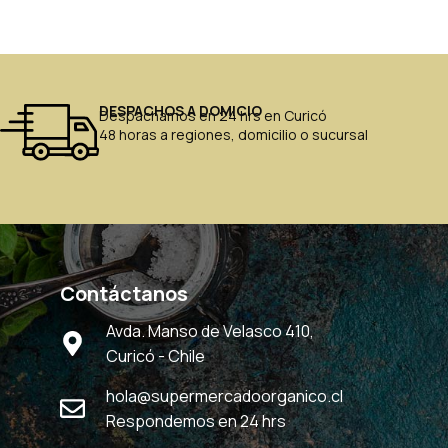
DESPACHOS A DOMICIO
Despachamos en 24 hrs en Curicó
48 horas a regiones, domicilio o sucursal
Contáctanos
Avda. Manso de Velasco 410,
Curicó - Chile
hola@supermercadoorganico.cl
Respondemos en 24 hrs