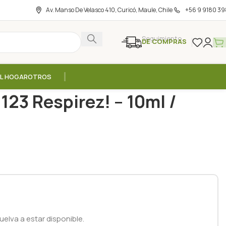
Av. Manso De Velasco 410, Curicó, Maule, Chile
+56 9 9180 39
Seguimiento
DE COMPRAS
EL HOGAR
OTROS
ncial Niños 123 Respirez! – 10ml / Naturel Organic
123 Respirez! – 10ml /
elva a estar disponible.