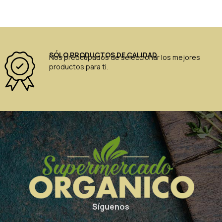
SÓLO PRODUCTOS DE CALIDAD
Nos preocupados de seleccionar los mejores
productos para ti.
Síguenos