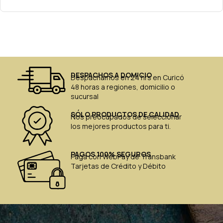
DESPACHOS A DOMICIO
Despachamos en 24 hrs en Curicó
48 horas a regiones, domicilio o
sucursal
SÓLO PRODUCTOS DE CALIDAD
Nos preocupados de seleccionar
los mejores productos para ti.
PAGOS 100% SEGUROS
Paga con WebPay de Transbank
Tarjetas de Crédito y Débito