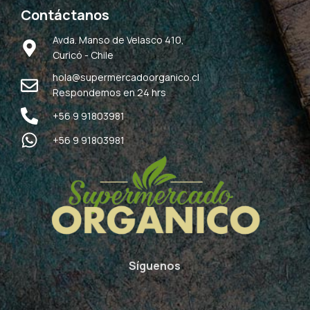
Contáctanos
Avda. Manso de Velasco 410,
Curicó - Chile
hola@supermercadoorganico.cl
Respondemos en 24 hrs
+56 9 91803981
+56 9 91803981
Síguenos