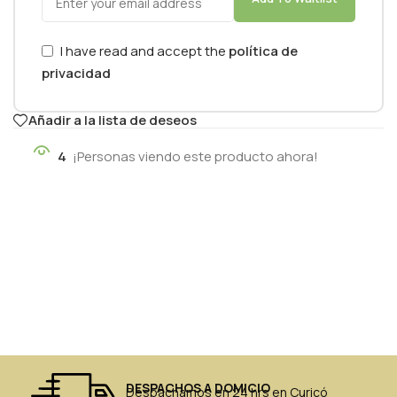
I have read and accept the
política de
privacidad
Añadir a la lista de deseos
4
¡Personas viendo este producto ahora!
DESPACHOS A DOMICIO
Despachamos en 24 hrs en Curicó