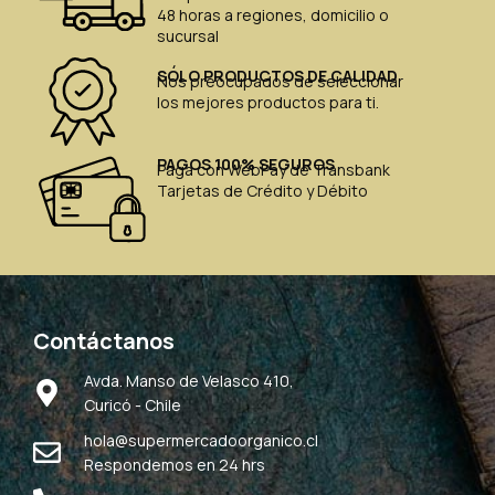
48 horas a regiones, domicilio o
sucursal
SÓLO PRODUCTOS DE CALIDAD
Nos preocupados de seleccionar
los mejores productos para ti.
PAGOS 100% SEGUROS
Paga con WebPay de Transbank
Tarjetas de Crédito y Débito
Contáctanos
Avda. Manso de Velasco 410,
Curicó - Chile
hola@supermercadoorganico.cl
Respondemos en 24 hrs