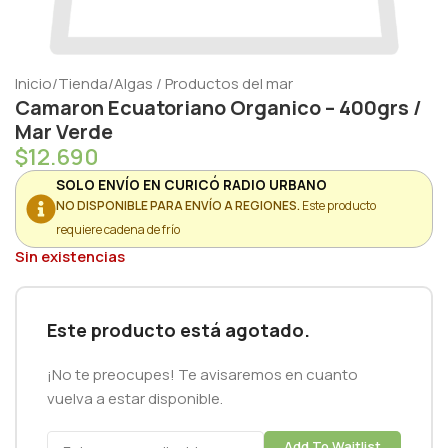
Inicio
/
Tienda
/
Algas / Productos del mar
Camaron Ecuatoriano Organico – 400grs /
Mar Verde
$
12.690
SOLO ENVÍO EN CURICÓ RADIO URBANO
NO DISPONIBLE PARA ENVÍO A REGIONES.
Este producto
requiere cadena de frío
Sin existencias
Este producto está agotado.
¡No te preocupes! Te avisaremos en cuanto
vuelva a estar disponible.
Add To Waitlist