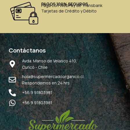
PAGOS 100% SEGUROS
Paga con WebPay de Transbank
Tarjetas de Crédito y Débito
Contáctanos
Avda. Manso de Velasco 410,
Curicó - Chile
hola@supermercadoorganico.cl
Respondemos en 24 hrs
+56 9 91803981
+56 9 91803981