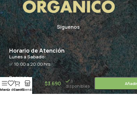
Síguenos
Horario de Atención
Lunes a Sabado:
✅ 10:00 a 20:00 hrs.
Brunoise
Domingo:
de
1
$
3.690
Cochayuyo
Añadir
🚫 Cerrado
disponibles
80grs /
ista de deseos
Menú
Carrito
Tienda
Kollofken
Suscríbete
Copyright 2024 -
Supermercado Orgánico
by QCommerce