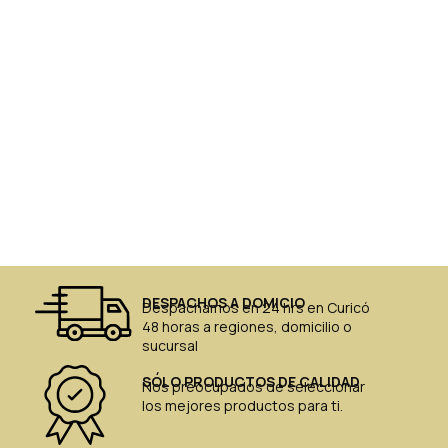
DESPACHOS A DOMICIO
Despachamos en 24 hrs en Curicó
48 horas a regiones, domicilio o
sucursal
SÓLO PRODUCTOS DE CALIDAD
Nos preocupados de seleccionar
los mejores productos para ti.