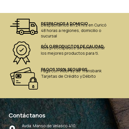
DESPACHOS A DOMICIO
Despachamos en 24 hrs en Curicó
48 horas a regiones, domicilio o
sucursal
SÓLO PRODUCTOS DE CALIDAD
Nos preocupados de seleccionar
los mejores productos para ti.
PAGOS 100% SEGUROS
Paga con WebPay de Transbank
Tarjetas de Crédito y Débito
Contáctanos
Avda. Manso de Velasco 410,