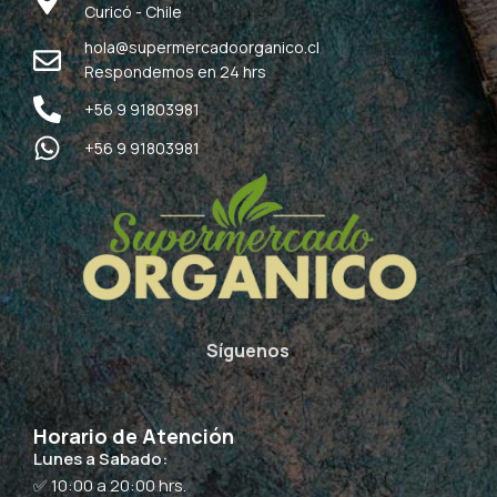
Curicó - Chile
hola@supermercadoorganico.cl
Respondemos en 24 hrs
+56 9 91803981
+56 9 91803981
Síguenos
Horario de Atención
Lunes a Sabado:
✅ 10:00 a 20:00 hrs.