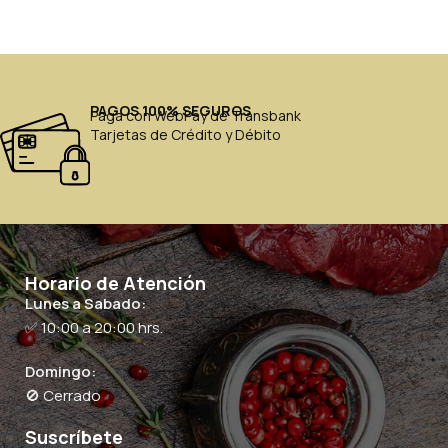
PAGOS 100% SEGUROS
Paga con WebPay de Transbank
Tarjetas de Crédito y Débito
Horario de Atención
Lunes a Sabado:
✅ 10:00 a 20:00 hrs.
Domingo:
🚫 Cerrado
Suscríbete