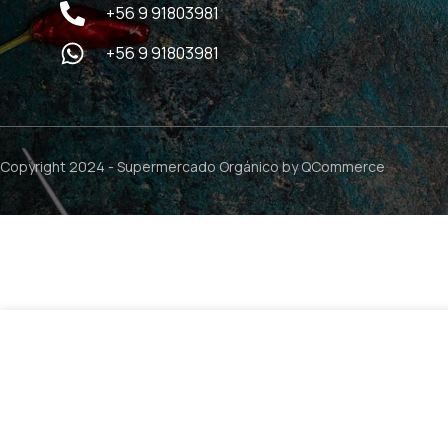
+56 9 91803981
+56 9 91803981
Copyright 2024 -
Supermercado Orgánico
by QCommerce
$
2.49
Kombucha Cedron Cero – 355ml / KombuChaCha