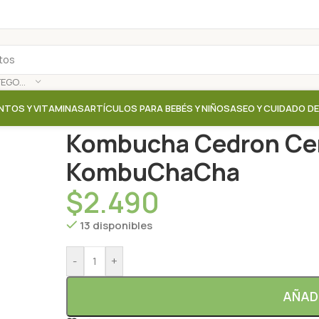
SELECCIONAR CATEGORÍA
NTOS Y VITAMINAS
ARTÍCULOS PARA BEBÉS Y NIÑOS
ASEO Y CUIDADO D
Inicio
/
Tienda
/
Aguas / Bebidas / Jugos
/
Kombucha 
Kombucha Cedron Cer
KombuChaCha
$
2.490
13 disponibles
-
+
AÑAD