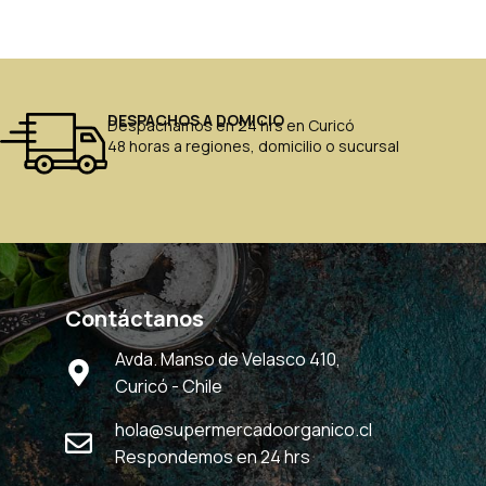
DESPACHOS A DOMICIO
Despachamos en 24 hrs en Curicó
48 horas a regiones, domicilio o sucursal
Contáctanos
Avda. Manso de Velasco 410,
Curicó - Chile
hola@supermercadoorganico.cl
Respondemos en 24 hrs