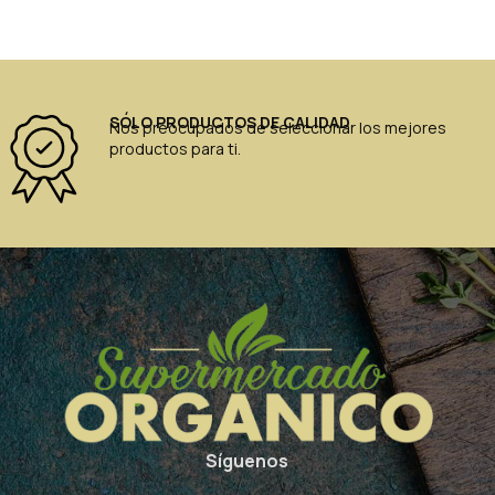
SÓLO PRODUCTOS DE CALIDAD
Nos preocupados de seleccionar los mejores
productos para ti.
Síguenos