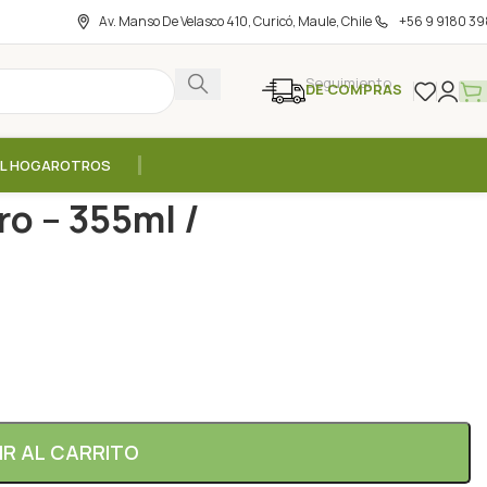
Av. Manso De Velasco 410, Curicó, Maule, Chile
+56 9 9180 39
Seguimiento
DE COMPRAS
EL HOGAR
OTROS
Cedron Cero – 355ml / KombuChaCha
o – 355ml /
IR AL CARRITO