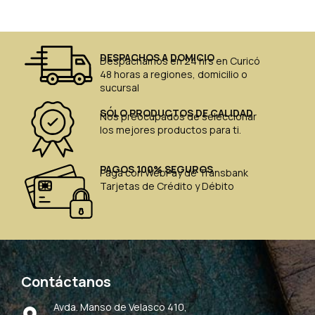
DESPACHOS A DOMICIO
Despachamos en 24 hrs en Curicó
48 horas a regiones, domicilio o
sucursal
SÓLO PRODUCTOS DE CALIDAD
Nos preocupados de seleccionar
los mejores productos para ti.
PAGOS 100% SEGUROS
Paga con WebPay de Transbank
Tarjetas de Crédito y Débito
Contáctanos
Avda. Manso de Velasco 410,