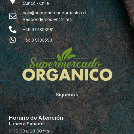
Curicó - Chile
hola@supermercadoorganico.cl
Respondemos en 24 hrs
+56 9 91803981
+56 9 91803981
Síguenos
Horario de Atención
Lunes a Sabado:
✅ 10:00 a 20:00 hrs.