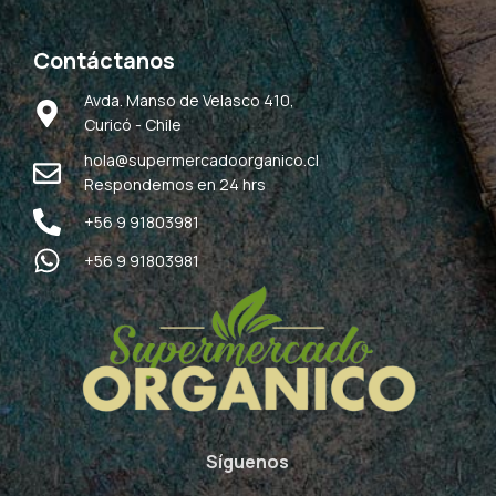
Contáctanos
Avda. Manso de Velasco 410,
Curicó - Chile
hola@supermercadoorganico.cl
Respondemos en 24 hrs
+56 9 91803981
+56 9 91803981
Síguenos