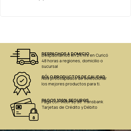
DESPACHOS A DOMICIO
Despachamos en 24 hrs en Curicó
48 horas a regiones, domicilio o
sucursal
SÓLO PRODUCTOS DE CALIDAD
Nos preocupados de seleccionar
los mejores productos para ti.
PAGOS 100% SEGUROS
Paga con WebPay de Transbank
Tarjetas de Crédito y Débito