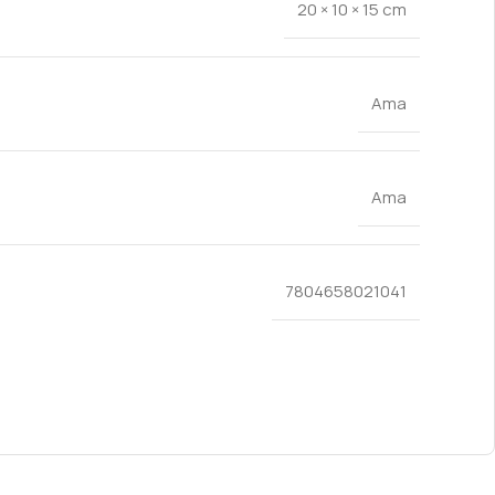
20 × 10 × 15 cm
Ama
Ama
7804658021041