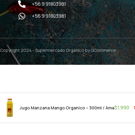
+56 9 91803981
+56 9 91803981
Copyright 2024 -
Supermercado Orgánico
by QCommerce
$
1.990
Jugo Manzana Mango Organico – 300ml / Ama