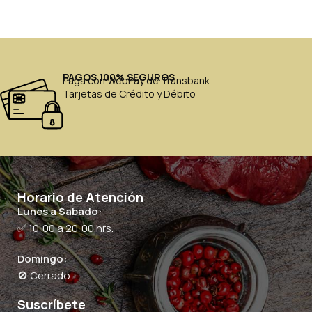
PAGOS 100% SEGUROS
Paga con WebPay de Transbank
Tarjetas de Crédito y Débito
Horario de Atención
Lunes a Sabado:
✅ 10:00 a 20:00 hrs.
Domingo:
🚫 Cerrado
Suscríbete