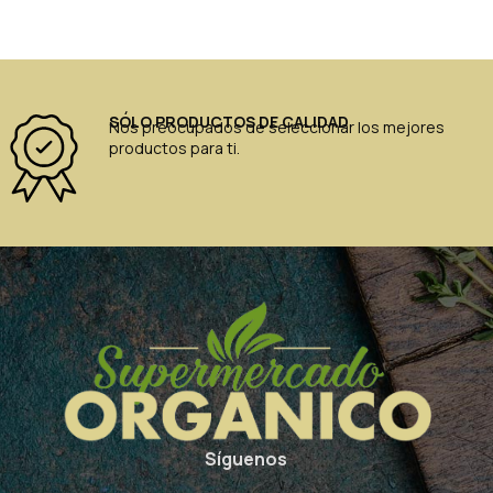
SÓLO PRODUCTOS DE CALIDAD
Nos preocupados de seleccionar los mejores
productos para ti.
Síguenos