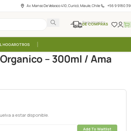
Av. Manso De Velasco 410, Curicó, Maule, Chile
+56 9 9180 39
Seguimiento
DE COMPRAS
EL HOGAR
OTROS
na Mango Organico – 300ml / Ama
Organico – 300ml / Ama
elva a estar disponible.
Add To Waitlist