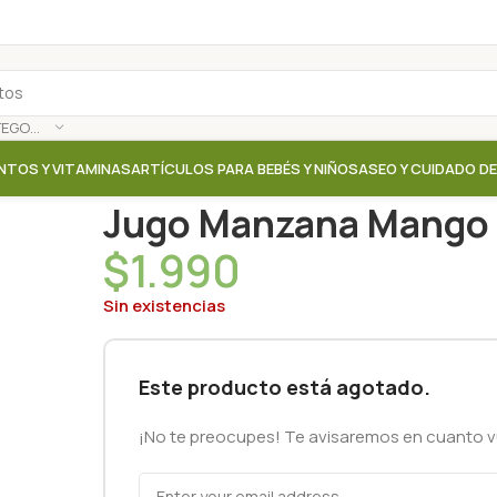
SELECCIONAR CATEGORÍA
NTOS Y VITAMINAS
ARTÍCULOS PARA BEBÉS Y NIÑOS
ASEO Y CUIDADO D
Inicio
/
Tienda
/
Aguas / Bebidas / Jugos
/
Jugo Manza
Jugo Manzana Mango 
$
1.990
Sin existencias
Este producto está agotado.
¡No te preocupes! Te avisaremos en cuanto vu