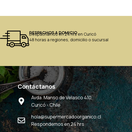
DESPACHOS A DOMICIO
Despachamos en 24 hrs en Curicó
48 horas a regiones, domicilio o sucursal
Contáctanos
Avda. Manso de Velasco 410,
Curicó - Chile
hola@supermercadoorganico.cl
Respondemos en 24 hrs