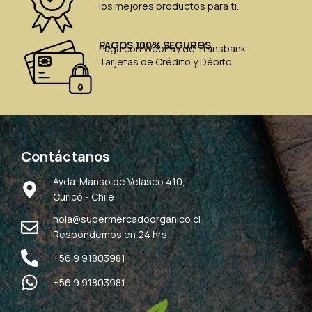
los mejores productos para ti.
PAGOS 100% SEGUROS
Paga con WebPay de Transbank
Tarjetas de Crédito y Débito
Contáctanos
Avda. Manso de Velasco 410,
Curicó - Chile
hola@supermercadoorganico.cl
Respondemos en 24 hrs
+56 9 91803981
+56 9 91803981