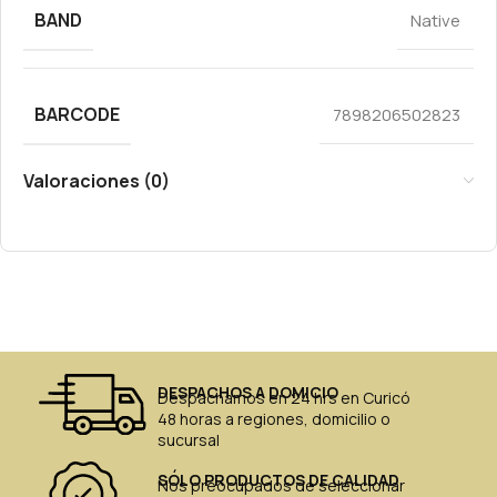
BAND
Native
BARCODE
7898206502823
Valoraciones (0)
DESPACHOS A DOMICIO
Despachamos en 24 hrs en Curicó
48 horas a regiones, domicilio o
sucursal
SÓLO PRODUCTOS DE CALIDAD
Nos preocupados de seleccionar