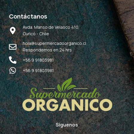
Contáctanos
Avda. Manso de Velasco 410,
Curicó - Chile
hola@supermercadoorganico.cl
Respondemos en 24 hrs
+56 9 91803981
+56 9 91803981
Síguenos