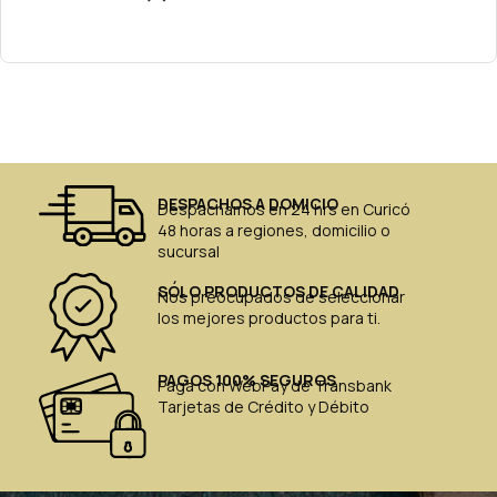
DESPACHOS A DOMICIO
Despachamos en 24 hrs en Curicó
48 horas a regiones, domicilio o
sucursal
SÓLO PRODUCTOS DE CALIDAD
Nos preocupados de seleccionar
los mejores productos para ti.
PAGOS 100% SEGUROS
Paga con WebPay de Transbank
Tarjetas de Crédito y Débito