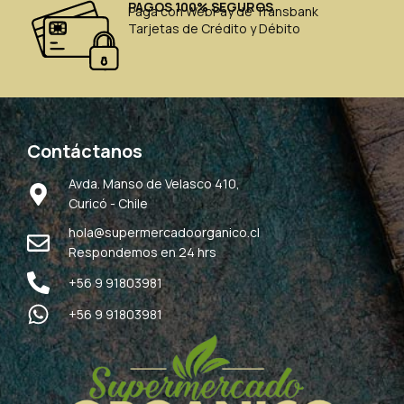
PAGOS 100% SEGUROS
Paga con WebPay de Transbank
Tarjetas de Crédito y Débito
Contáctanos
Avda. Manso de Velasco 410,
Curicó - Chile
hola@supermercadoorganico.cl
Respondemos en 24 hrs
+56 9 91803981
+56 9 91803981