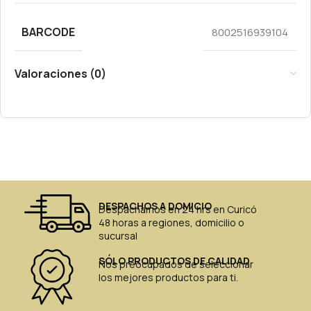
BARCODE
8002516939104
Valoraciones (0)
DESPACHOS A DOMICIO
Despachamos en 24 hrs en Curicó
48 horas a regiones, domicilio o
sucursal
SÓLO PRODUCTOS DE CALIDAD
Nos preocupados de seleccionar
los mejores productos para ti.