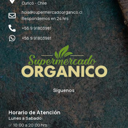
Curicó - Chile
hola@supermercadoorganico.cl
Respondemos en 24 hrs
+56 9 91803981
+56 9 91803981
Síguenos
Horario de Atención
Lunes a Sabado:
✅ 10:00 a 20:00 hrs.