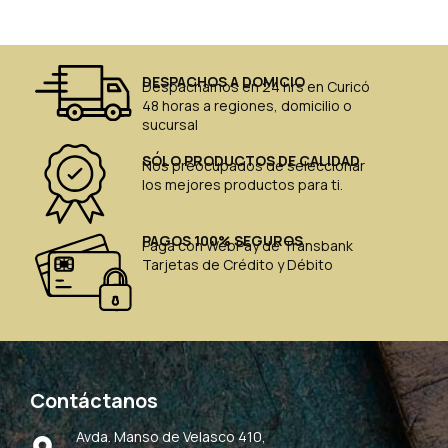
DESPACHOS A DOMICIO
Despachamos en 24 hrs en Curicó
48 horas a regiones, domicilio o
sucursal
SÓLO PRODUCTOS DE CALIDAD
Nos preocupados de seleccionar
los mejores productos para ti.
PAGOS 100% SEGUROS
Paga con WebPay de Transbank
Tarjetas de Crédito y Débito
Contáctanos
Avda. Manso de Velasco 410,