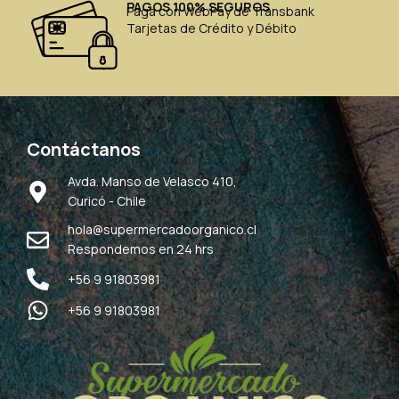
PAGOS 100% SEGUROS
Paga con WebPay de Transbank
Tarjetas de Crédito y Débito
Contáctanos
Avda. Manso de Velasco 410,
Curicó - Chile
hola@supermercadoorganico.cl
Respondemos en 24 hrs
+56 9 91803981
+56 9 91803981