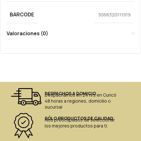
BARCODE
3068320111919
Valoraciones (0)
DESPACHOS A DOMICIO
Despachamos en 24 hrs en Curicó
48 horas a regiones, domicilio o
sucursal
SÓLO PRODUCTOS DE CALIDAD
Nos preocupados de seleccionar
los mejores productos para ti.