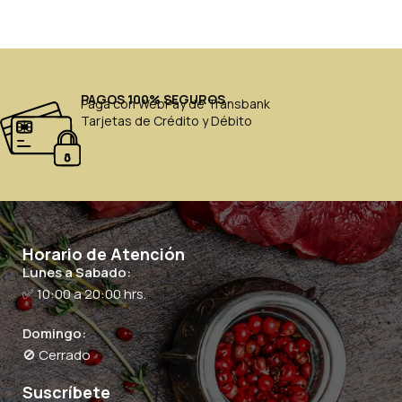
PAGOS 100% SEGUROS
Paga con WebPay de Transbank
Tarjetas de Crédito y Débito
Horario de Atención
Lunes a Sabado:
✅ 10:00 a 20:00 hrs.
Domingo:
🚫 Cerrado
Suscríbete