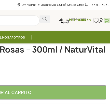
Av. Manso De Velasco 410, Curicó, Maule, Chile
+56 9 9180 39
Seguimiento
DE COMPRAS
EL HOGAR
OTROS
onico Facial Agua de Rosas – 300ml / NaturVital
 Rosas – 300ml / NaturVital
IR AL CARRITO