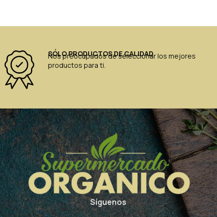
SÓLO PRODUCTOS DE CALIDAD
Nos preocupados de seleccionar los mejores
productos para ti.
Síguenos