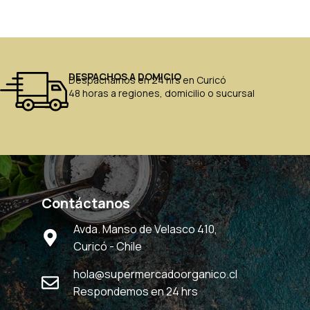
DESPACHOS A DOMICIO
Despachamos en 24 hrs en Curicó
48 horas a regiones, domicilio o sucursal
Contáctanos
Avda. Manso de Velasco 410,
Curicó - Chile
hola@supermercadoorganico.cl
Respondemos en 24 hrs