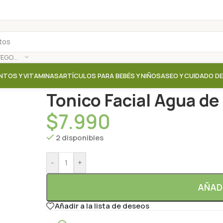
SELECCIONAR CATEGORÍA
NTOS Y VITAMINAS
ARTÍCULOS PARA BEBÉS Y NIÑOS
ASEO Y CUIDADO D
Inicio
/
Tienda
/
Aceites / Cremas / Leche corporal
/
T
Tonico Facial Agua de
$
7.990
2 disponibles
-
+
AÑAD
Añadir a la lista de deseos