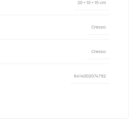
20 × 10 × 15 cm
Cresso
Cresso
8414002074792