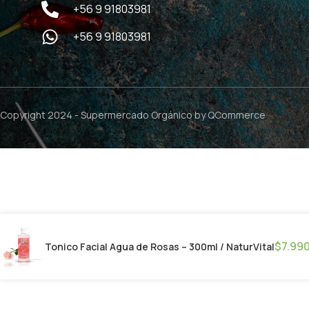
+56 9 91803981
+56 9 91803981
Copyright 2024 -
Supermercado Orgánico
by QCommerce
$
7.99
Tonico Facial Agua de Rosas – 300ml / NaturVital