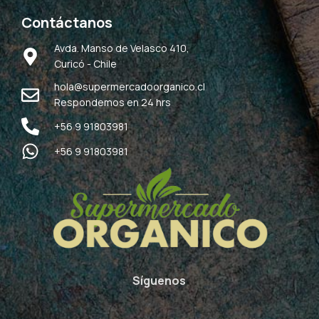
Contáctanos
Avda. Manso de Velasco 410,
Curicó - Chile
hola@supermercadoorganico.cl
Respondemos en 24 hrs
+56 9 91803981
+56 9 91803981
Síguenos