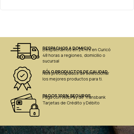
DESPACHOS A DOMICIO
Despachamos en 24 hrs en Curicó
48 horas a regiones, domicilio o
sucursal
SÓLO PRODUCTOS DE CALIDAD
Nos preocupados de seleccionar
los mejores productos para ti.
PAGOS 100% SEGUROS
Paga con WebPay de Transbank
Tarjetas de Crédito y Débito