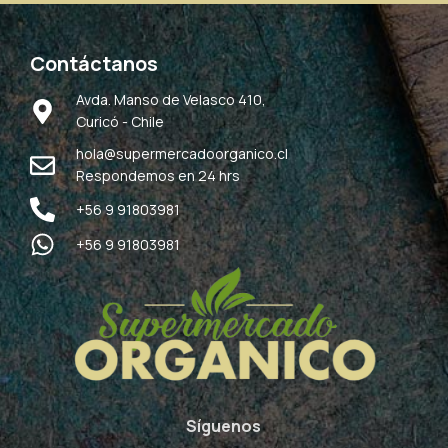
Contáctanos
Avda. Manso de Velasco 410,
Curicó - Chile
hola@supermercadoorganico.cl
Respondemos en 24 hrs
+56 9 91803981
+56 9 91803981
Síguenos