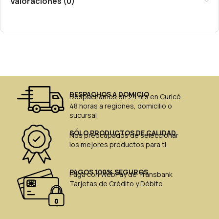
Valoraciones (0)
DESPACHOS A DOMICIO
Despachamos en 24 hrs en Curicó
48 horas a regiones, domicilio o
sucursal
SÓLO PRODUCTOS DE CALIDAD
Nos preocupados de seleccionar
los mejores productos para ti.
PAGOS 100% SEGUROS
Paga con WebPay de Transbank
Tarjetas de Crédito y Débito