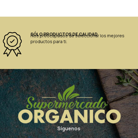
SÓLO PRODUCTOS DE CALIDAD
Nos preocupados de seleccionar los mejores
productos para ti.
Síguenos