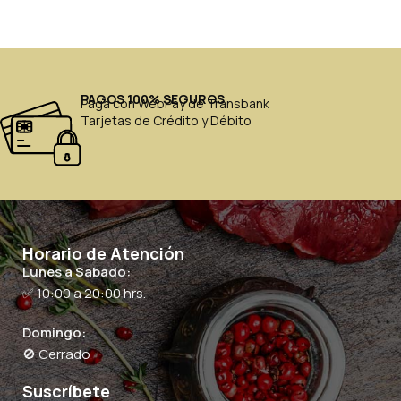
PAGOS 100% SEGUROS
Paga con WebPay de Transbank
Tarjetas de Crédito y Débito
Horario de Atención
Lunes a Sabado:
✅ 10:00 a 20:00 hrs.
Domingo:
🚫 Cerrado
Suscríbete