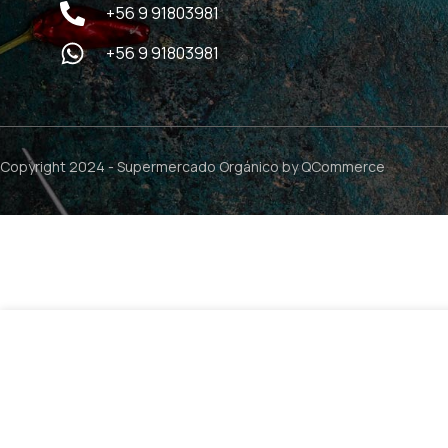
+56 9 91803981
+56 9 91803981
Copyright 2024 -
Supermercado Orgánico
by QCommerce
$
19.990
Serum Anti-Edad Extremo – 30ml / Bioherapy