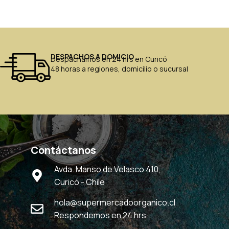
DESPACHOS A DOMICIO
Despachamos en 24 hrs en Curicó
48 horas a regiones, domicilio o sucursal
Contáctanos
Avda. Manso de Velasco 410,
Curicó - Chile
hola@supermercadoorganico.cl
Respondemos en 24 hrs