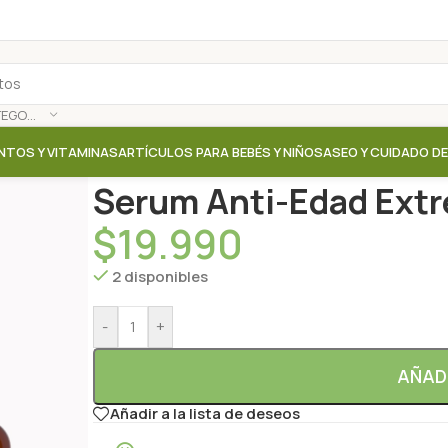
SELECCIONAR CATEGORÍA
NTOS Y VITAMINAS
ARTÍCULOS PARA BEBÉS Y NIÑOS
ASEO Y CUIDADO D
Inicio
/
Tienda
/
Aceites / Cremas / Leche corporal
/
S
Serum Anti-Edad Extr
$
19.990
2 disponibles
-
+
AÑAD
Añadir a la lista de deseos