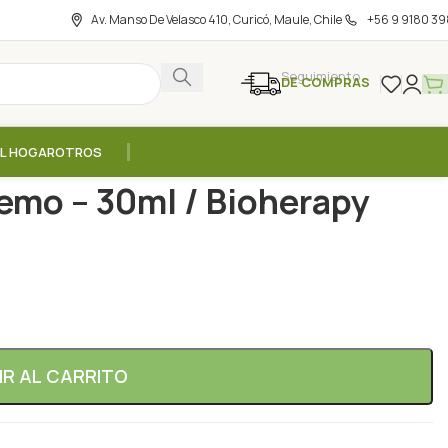
Av. Manso De Velasco 410, Curicó, Maule, Chile
+56 9 9180 39
Seguimiento
DE COMPRAS
EL HOGAR
OTROS
erum Anti-Edad Extremo – 30ml / Bioherapy
emo – 30ml / Bioherapy
IR AL CARRITO