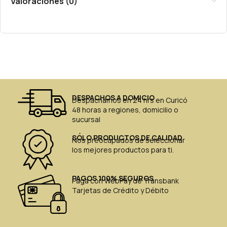
Valoraciones (0)
DESPACHOS A DOMICIO
Despachamos en 24 hrs en Curicó
48 horas a regiones, domicilio o
sucursal
SÓLO PRODUCTOS DE CALIDAD
Nos preocupados de seleccionar
los mejores productos para ti.
PAGOS 100% SEGUROS
Paga con WebPay de Transbank
Tarjetas de Crédito y Débito