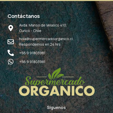
Contáctanos
Avda. Manso de Velasco 410,
Curicó - Chile
hola@supermercadoorganico.cl
Respondemos en 24 hrs
+56 9 91803981
+56 9 91803981
Síguenos